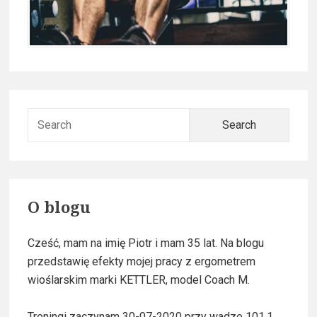
P
S
r
e
a
i
r
m
c
O blogu
h
a
f
Cześć, mam na imię Piotr i mam 35 lat. Na blogu
o
r
przedstawię efekty mojej pracy z ergometrem
r
y
wioślarskim marki KETTLER, model Coach M.
:
S
Treningi zaczynam 30-07-2020 przy wadze 101,1