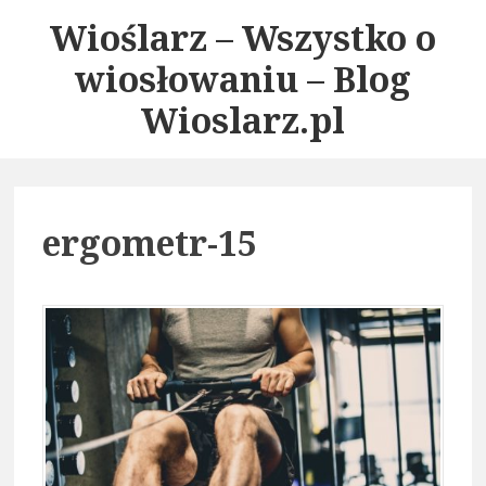
S
Wioślarz – Wszystko o
k
wiosłowaniu – Blog
i
p
Wioslarz.pl
t
o
c
o
ergometr-15
n
t
e
n
t