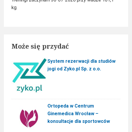
kg.
i
d
e
Może się przydać
b
a
System rezerwacji dla studiów
jogi od Zyko.pl Sp. z o.o.
r
Ortopeda w Centrum
Ginemedica Wrocław –
konsultacje dla sportowców