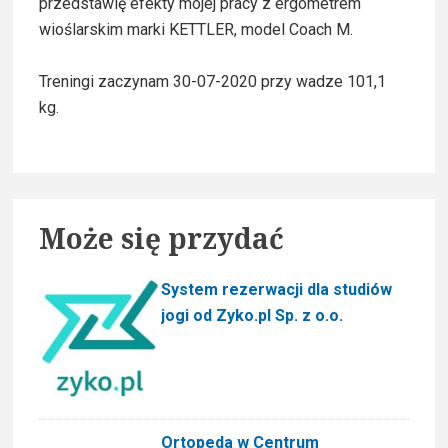
przedstawię efekty mojej pracy z ergometrem
r
y
wioślarskim marki KETTLER, model Coach M.
:
S
Treningi zaczynam 30-07-2020 przy wadze 101,1
kg.
i
d
e
Może się przydać
b
a
System rezerwacji dla studiów
jogi od Zyko.pl Sp. z o.o.
r
Ortopeda w Centrum