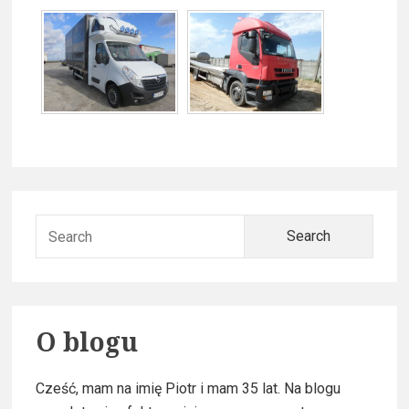
P
S
r
e
a
i
r
m
c
O blogu
h
a
f
Cześć, mam na imię Piotr i mam 35 lat. Na blogu
o
r