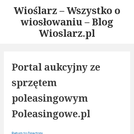
S
Wioślarz – Wszystko o
k
wiosłowaniu – Blog
i
p
Wioslarz.pl
t
o
c
o
Portal aukcyjny ze
n
t
sprzętem
e
n
poleasingowym
t
Poleasingowe.pl
Return to Directory