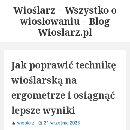
S
Wioślarz – Wszystko o
k
wiosłowaniu – Blog
i
p
Wioslarz.pl
t
o
c
o
Jak poprawić technikę
n
t
wioślarską na
e
n
ergometrze i osiągnąć
t
lepsze wyniki
wioslarz
21 września 2023