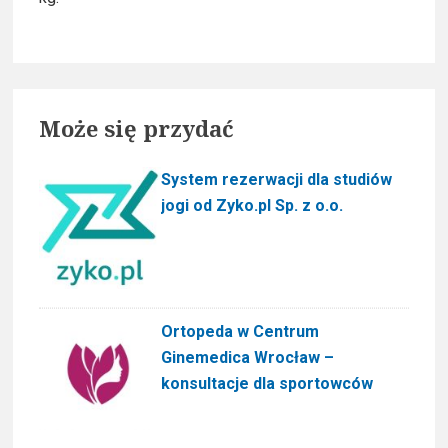
i
d
e
Może się przydać
b
a
System rezerwacji dla studiów
jogi od Zyko.pl Sp. z o.o.
r
Ortopeda w Centrum
Ginemedica Wrocław –
konsultacje dla sportowców