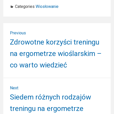
Categories
Wiosłowanie
N
Previous
a
P
Zdrowotne korzyści treningu
r
w
na ergometrze wioślarskim –
e
i
v
co warto wiedzieć
i
g
o
u
a
s
Next
c
p
N
Siedem różnych rodzajów
o
j
e
s
treningu na ergometrze
x
a
t