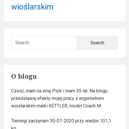
t
wioślarskim
:
p
w
o
p
s
t
P
i
:
S
r
s
e
a
i
u
r
m
c
O blogu
h
a
f
Cześć, mam na imię Piotr i mam 35 lat. Na blogu
o
r
przedstawię efekty mojej pracy z ergometrem
r
y
wioślarskim marki KETTLER, model Coach M.
:
S
Treningi zaczynam 30-07-2020 przy wadze 101,1
kg.