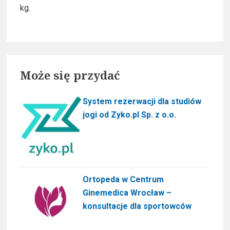
kg.
i
d
e
Może się przydać
b
a
System rezerwacji dla studiów
jogi od Zyko.pl Sp. z o.o.
r
Ortopeda w Centrum
Ginemedica Wrocław –
konsultacje dla sportowców