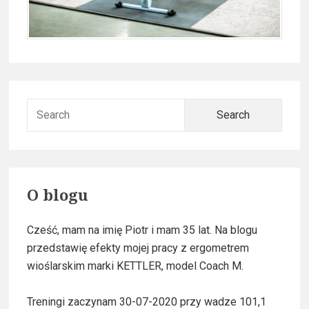
P
S
r
e
a
i
r
m
c
O blogu
h
a
f
Cześć, mam na imię Piotr i mam 35 lat. Na blogu
o
r
przedstawię efekty mojej pracy z ergometrem
r
y
wioślarskim marki KETTLER, model Coach M.
:
S
Treningi zaczynam 30-07-2020 przy wadze 101,1