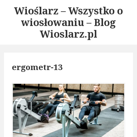
S
Wioślarz – Wszystko o
k
wiosłowaniu – Blog
i
p
Wioslarz.pl
t
o
c
o
ergometr-13
n
t
e
n
t